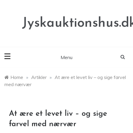
Skip
to
content
Jyskauktionshus.d
Menu
Home
»
Artikler
»
At ære et levet liv – og sige farvel
med nærvær
At ære et levet liv – og sige
farvel med nærvær