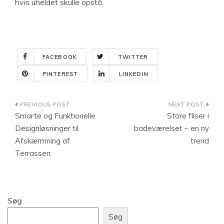
hvis uheldet skulle opstå.
FACEBOOK
TWITTER
PINTEREST
LINKEDIN
Indlægsnavigation
Smarte og Funktionelle
Store fliser i
Designløsninger til
badeværelset – en ny
Afskærmning af
trend
Terrassen
Søg
Søg