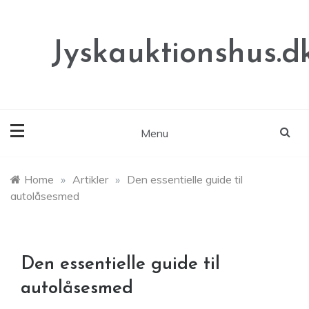
Skip
to
content
Jyskauktionshus.d
Menu
Home
»
Artikler
»
Den essentielle guide til
autolåsesmed
Den essentielle guide til
autolåsesmed