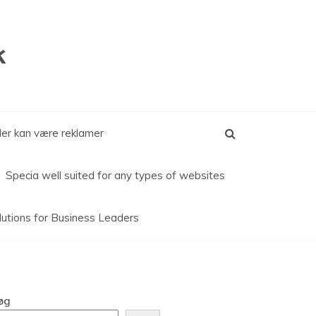
k
kler kan være reklamer
Specia well suited for any types of websites
lutions for
Business Leaders
øg