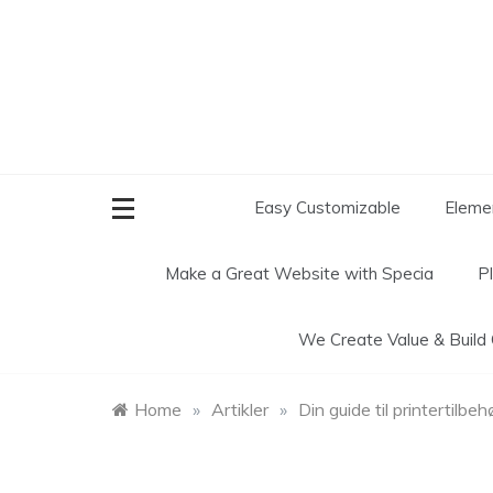
Skip
to
content
Easy Customizable
Elemen
Make a Great Website with
Specia
P
We Create
Value & Build
Home
»
Artikler
»
Din guide til printertilbeh