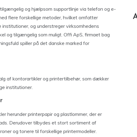
tilgængelig og hjælpsom supportlinje via telefon og e-
A
ed flere forskellige metoder, hvilket omfatter
e institutioner, og understreger virksomhedens
l og tilgængelig som muligt. Offi ApS, firmaet bag
dningsfuld spiller på det danske marked for
valg af kontorartikler og printertilbehør, som dækker
e institutioner.
r
ler herunder printerpapir og plastlommer, der er
ads. Derudover tilbydes et stort sortiment af
oner og tonere til forskellige printermodeller.