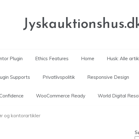
Jyskauktionshus.d
tor Plugin
Ethics Features
Home
Husk: Alle arti
lugin Supports
Privatlivspolitik
Responsive Design
Confidence
WooCommerce Ready
World Digital Reso
ør og kontorartikler
S