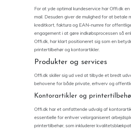
For at yde optimal kundeservice har Offi.dk en 
mail. Desuden giver de mulighed for at betale m
kreditkort, faktura og EAN-numre for offentlig
engagement i at gøre indkøbsprocessen så enke
Offi.dk, har klart positioneret sig som en bety
printertilbehør og kontorartikler.
Produkter og services
Offi.dk skiller sig ud ved at tilbyde et bredt ud
behovene for både private, erhverv og offentlig
Kontorartikler og printertilbehø
Offi.dk har et omfattende udvalg af kontorartik
essentielle for enhver velorganiseret arbejdspl
printertilbehør, som inkluderer kvalitetsblækpatr