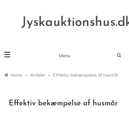
Skip
to
content
Jyskauktionshus.d
Menu
Home
»
Artikler
»
Effektiv bekæmpelse af husmår
Effektiv bekæmpelse af husmår