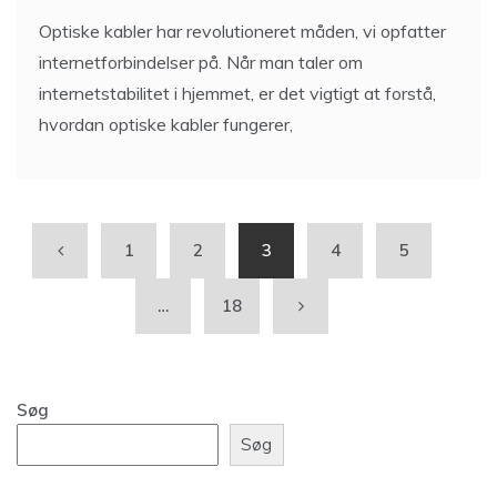
Optiske kabler har revolutioneret måden, vi opfatter
internetforbindelser på. Når man taler om
internetstabilitet i hjemmet, er det vigtigt at forstå,
hvordan optiske kabler fungerer,
1
2
3
4
5
…
18
Søg
Søg