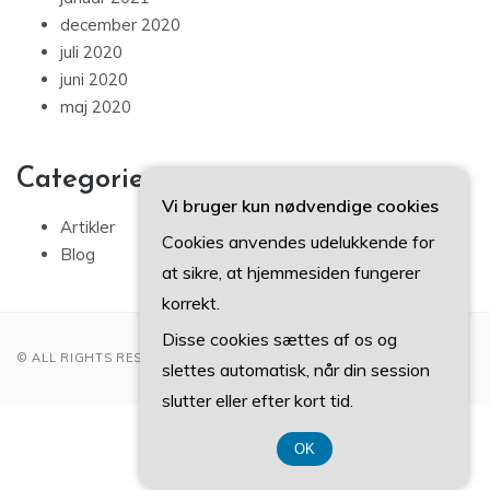
januar 2021
december 2020
juli 2020
juni 2020
maj 2020
Categories
Vi bruger kun nødvendige cookies
Artikler
Cookies anvendes udelukkende for
Blog
at sikre, at hjemmesiden fungerer
korrekt.
Disse cookies sættes af os og
© ALL RIGHTS RESERVED 2022
slettes automatisk, når din session
slutter eller efter kort tid.
CVR-Nummer 37407739
OK