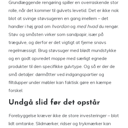
Grundlæggende rengøring spiller en overraskende stor
rolle, når det kommer til gulvets levetid. Det er ikke nok
blot at svinge støvsugeren en gang imellem – det
handler i høj grad om
hvordan
og
med hvad
du rengør.
Støv og småsten virker som sandpapir, især på
trægulve, og derfor er det vigtigt at fjerne snavs
regelmæssigt. Brug støvsuger med blødt mundstykke
og en godt opvredet moppe med særligt egnede
produkter til den specifikke gulvtype. Og så er der de
små detaljer: dørmåtter ved indgangspartier og
filtdupper under møbler kan faktisk gøre en kæmpe
forskel.
Undgå slid før det opstår
Forebyggelse kræver ikke de store investeringer – blot
lidt omtanke. Slidmærker, ridser og trykmærker kan