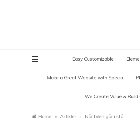
Skip
to
content
Easy Customizable
Elemen
Make a Great Website with
Specia
P
We Create
Value & Build
Home
»
Artikler
»
Når bilen går i stå