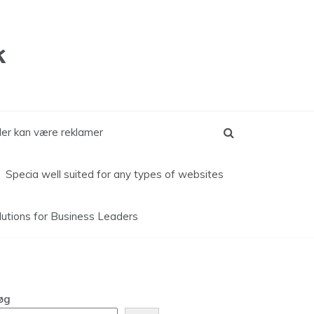
k
kler kan være reklamer
Specia well suited for any types of websites
lutions for
Business Leaders
øg