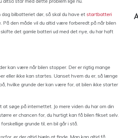
du altså står med dette problem lige nu.
 dag bilbatteriet dør, så skal du have et
startbatteri
A
de. På den måde vil du altid være forberedt på når bilen
t skifte det gamle batteri ud med det nye, du har haft
 der kan være når bilen stopper. Der er rigtig mange
pper eller ikke kan startes. Uanset hvem du er, så længe
 på, hvilke grunde der kan være for, at bilen ikke starter
 at søge på internettet. Jo mere viden du har om din
større er chancen for, du hurtigt kan få bilen fikset selv.
orskellige grunde til, en bil går i stå.
orfor, er der altid hjælp at finde. Man kan altid få