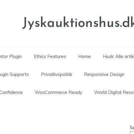
Jyskauktionshus.d
tor Plugin
Ethics Features
Home
Husk: Alle arti
lugin Supports
Privatlivspolitik
Responsive Design
Confidence
WooCommerce Ready
World Digital Reso
S