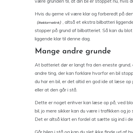
være grunden til, at din bil er stoppet nu, hvis 
Hvis du gerne vil være klar og forberedt på den
, altså et ekstra bilbatteri liggen
stopper på grund af bilbatteriet. Så kan du blo
liggende klar til denne dag.
Mange andre grunde
At batteriet dør er langt fra den eneste grund,
andre ting, der kan forklare hvorfor en bil sto
du har en bil, er det altid en god ide at læse op
eller at den går i stå.
Dette er noget enhver kan læse op på, ved blot
bil, jo mere sikker kan du være i trafikken og jo 
Det er altså klart en fordel at sætte sig ind i de f
Går bilen i stå og kan du slet ikke finde ud af hv