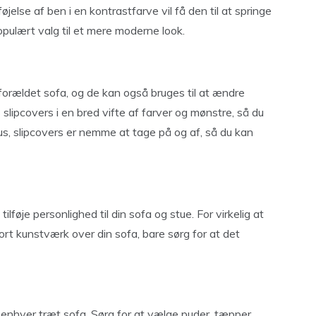
føjelse af ben i en kontrastfarve vil få den til at springe
pulært valg til et mere moderne look.
r forældet sofa, og de kan også bruges til at ændre
slipcovers i en bred vifte af farver og mønstre, så du
. Plus, slipcovers er nemme at tage på og af, så du kan
føje personlighed til din sofa og stue. For virkelig at
t kunstværk over din sofa, bare sørg for at det
i enhver træt sofa. Sørg for at vælge puder, tæpper,