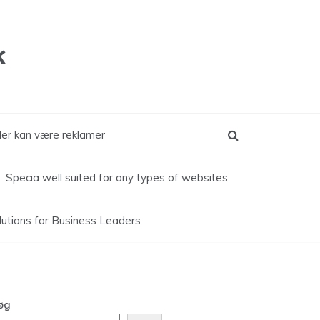
k
kler kan være reklamer
Specia well suited for any types of websites
lutions for
Business Leaders
øg