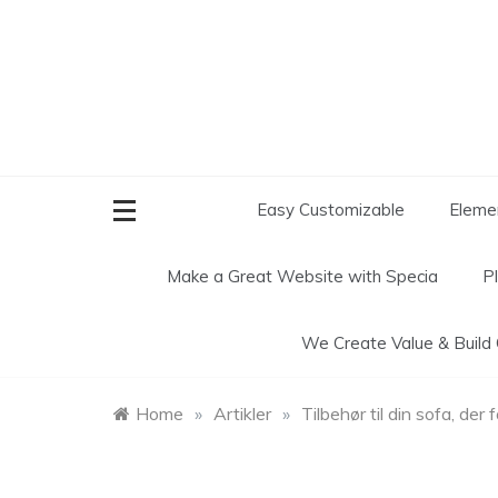
Skip
to
content
Easy Customizable
Elemen
Make a Great Website with
Specia
P
We Create
Value & Build
Home
»
Artikler
»
Tilbehør til din sofa, der 