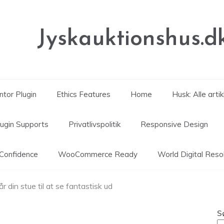
Jyskauktionshus.d
tor Plugin
Ethics Features
Home
Husk: Alle arti
lugin Supports
Privatlivspolitik
Responsive Design
Confidence
WooCommerce Ready
World Digital Reso
får din stue til at se fantastisk ud
S