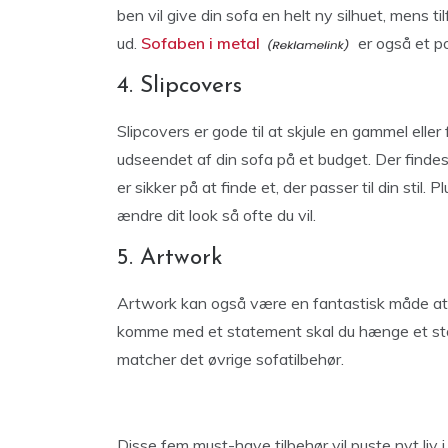
ben vil give din sofa en helt ny silhuet, mens til
ud.
Sofaben i metal
er også et po
4. Slipcovers
Slipcovers er gode til at skjule en gammel elle
udseendet af din sofa på et budget. Der findes 
er sikker på at finde et, der passer til din stil
ændre dit look så ofte du vil.
5. Artwork
Artwork kan også være en fantastisk måde at til
komme med et statement skal du hænge et stor
matcher det øvrige sofatilbehør.
Disse fem must-have tilbehør vil puste nyt liv 