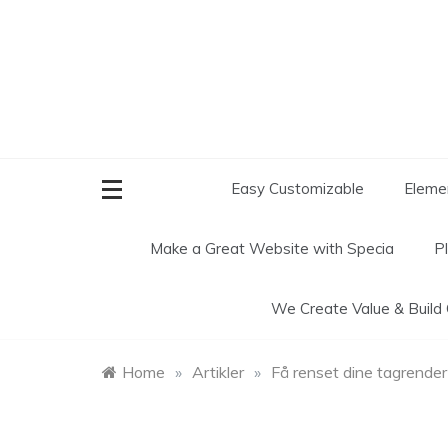
Skip
to
content
Easy Customizable
Elemen
Make a Great Website with
Specia
P
We Create
Value & Build
Home
»
Artikler
»
Få renset dine tagrender