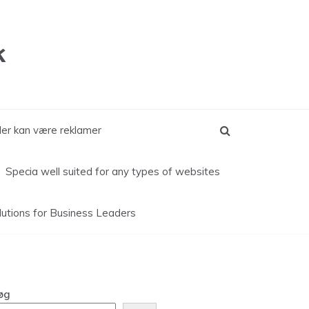
k
kler kan være reklamer
Specia well suited for any types of websites
lutions for
Business Leaders
øg