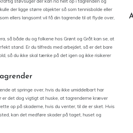
raftig støvsuger der kan nå helt op i tagrenden og
lle der ligge større objekter så som tennisbolde eller
A
om ellers langsomt vil få din tagrende til at flyde over,
ra, så både du og folkene hos Grønt og Gråt kan se, at
erfekt stand. Er du tilfreds med arbejdet, så er det bare
d, så du ikke skal tænke på det igen og ikke risikerer
tagrender
nde at springe over, hvis du ikke umiddelbart har
 er det dog vigtigt at huske, at tagrenderne kræver
rette op på skaderne, hvis du venter, til de er sket. Hvis
 sted, kan det medføre skader på taget, huset og