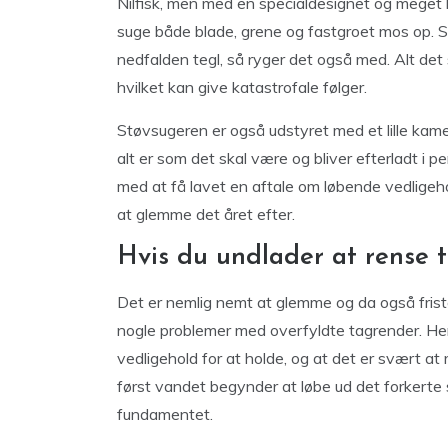
Nilfisk, men med en specialdesignet og meget k
suge både blade, grene og fastgroet mos op. Sku
nedfalden tegl, så ryger det også med. Alt det s
hvilket kan give katastrofale følger.
Støvsugeren er også udstyret med et lille kame
alt er som det skal være og bliver efterladt i p
med at få lavet en aftale om løbende vedligehol
at glemme det året efter.
Hvis du undlader at rense 
Det er nemlig nemt at glemme og da også friste
nogle problemer med overfyldte tagrender. Her
vedligehold for at holde, og at det er svært at 
først vandet begynder at løbe ud det forkerte
fundamentet.