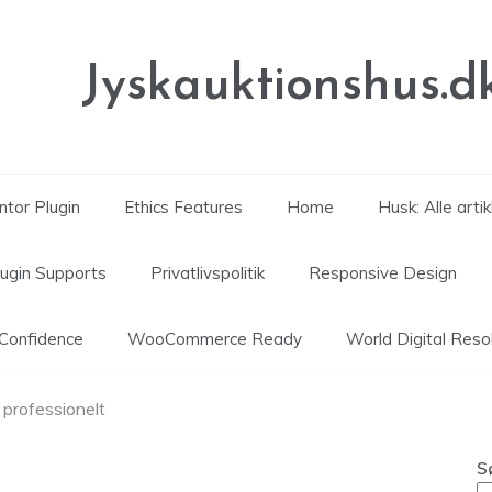
Jyskauktionshus.d
tor Plugin
Ethics Features
Home
Husk: Alle arti
lugin Supports
Privatlivspolitik
Responsive Design
Confidence
WooCommerce Ready
World Digital Reso
 professionelt
S