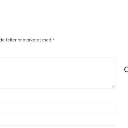
e felter er markeret med
*
C