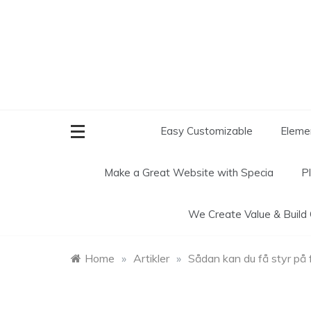
Skip
to
content
Easy Customizable
Elemen
Make a Great Website with
Specia
P
We Create
Value & Build
Home
»
Artikler
»
Sådan kan du få styr på