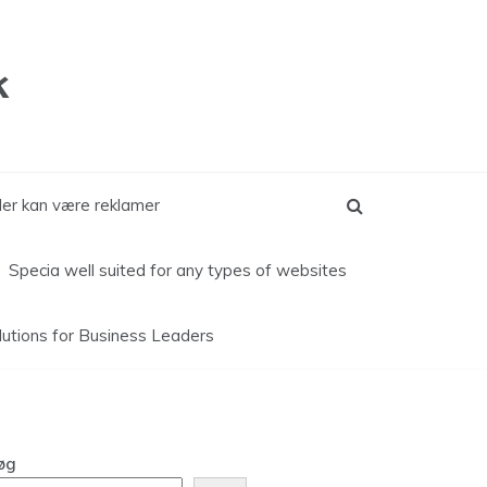
k
kler kan være reklamer
Specia well suited for any types of websites
lutions for
Business Leaders
øg