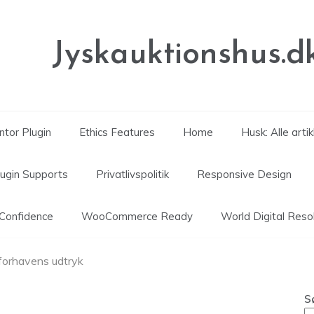
Jyskauktionshus.d
tor Plugin
Ethics Features
Home
Husk: Alle arti
lugin Supports
Privatlivspolitik
Responsive Design
Confidence
WooCommerce Ready
World Digital Reso
 forhavens udtryk
S