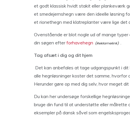
et godt klassisk hvidt stakit eller plankeværk 
et smedejernshegn være den ideelle løsning fo
et rionethegn med klatreplanter være lige det 
Ovenstående er blot nogle ud af mange typer af
din søgen efter
forhavehegn
.
Tag afsæt i dig og dit hjem
Det kan anbefales at tage udgangspunkt i dit
alle hegnløsninger koster det samme, hvorfor de
Herunder gøre op med dig selv, hvor meget dit 
Du kan her undersøge forskellige hegnløsninger 
bruge din fund til at understøtte eller målrett
eksempler på dansk såvel som engelsksprogede