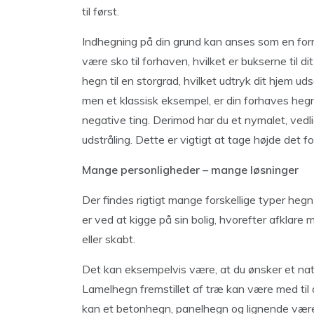
til først.
Indhegning på din grund kan anses som en form
være sko til forhaven, hvilket er bukserne til d
hegn til en storgrad, hvilket udtryk dit hjem uds
men et klassisk eksempel, er din forhaves hegn s
negative ting. Derimod har du et nymalet, vedli
udstråling. Dette er vigtigt at tage højde det fo
Mange personligheder – mange løsninger
Der findes rigtigt mange forskellige typer heg
er ved at kigge på sin bolig, hvorefter afklare
eller skabt.
Det kan eksempelvis være, at du ønsker et natu
Lamelhegn fremstillet af træ kan være med til 
kan et betonhegn, panelhegn og lignende være 